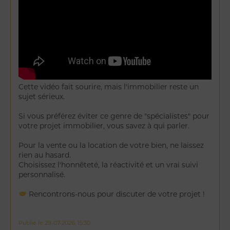
Cette vidéo fait sourire, mais l'immobilier reste un
sujet sérieux.
Si vous préférez éviter ce genre de "spécialistes" pour
votre projet immobilier, vous savez à qui parler.
Pour la vente ou la location de votre bien, ne laissez
rien au hasard.
Choisissez l'honnêteté, la réactivité et un vrai suivi
personnalisé.
Rencontrons-nous pour discuter de votre projet !
Publié le 29-07-2026, 15:30