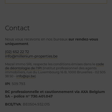
Contact
Nous vous recevons en nos bureaux
sur rendez-vous
uniquement
.
(02) 652 22 72
info@millenium-properties.be
Mazal Immo SRL respecte les conditions émises dans le
code
de déontologie de l'IPI
(Institut professionnel des agents
immobiliers, rue du Luxembourg 16 B, 1000 Bruxelles - 02 505
38 50 -
info@ipi.be
)
IPI
: 509.793
RC professionnelle et cautionnement via AXA Belgium
SA – police n° 730.401.047
BCE/TVA
: BE0504.932.015