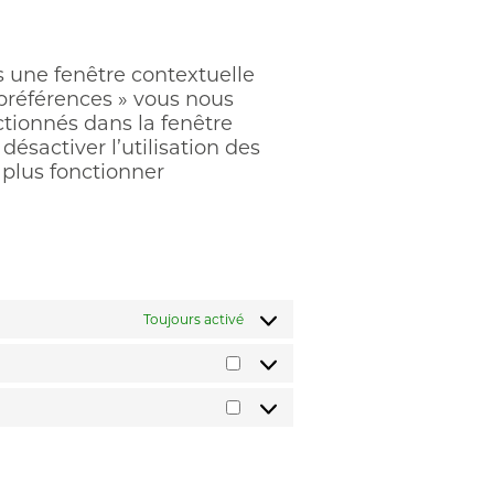
service
divers
s une fenêtre contextuelle
 préférences » vous nous
ctionnés dans la fenêtre
ésactiver l’utilisation des
 plus fonctionner
Toujours activé
Statistiques
Marketing