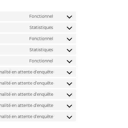
Fonctionnel
Consent
to
Statistiques
service
Consent
google-
to
Fonctionnel
recaptcha
service
Consent
woocommerce
to
Statistiques
service
Consent
wordpress
to
Fonctionnel
service
Consent
google-
to
nalité en attente d’enquête
analytics
service
Consent
wpml
to
nalité en attente d’enquête
service
Consent
adobe-
to
nalité en attente d’enquête
fonts
service
Consent
facebook
to
nalité en attente d’enquête
service
Consent
linkedin
to
nalité en attente d’enquête
service
Consent
whatsapp
to